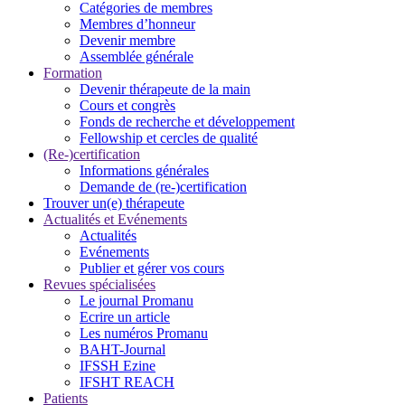
Catégories de membres
Membres d’honneur
Devenir membre
Assemblée générale
Formation
Devenir thérapeute de la main
Cours et congrès
Fonds de recherche et développement
Fellowship et cercles de qualité
(Re-)certification
Informations générales
Demande de (re-)certification
Trouver un(e) thérapeute
Actualités et Evénements
Actualités
Evénements
Publier et gérer vos cours
Revues spécialisées
Le journal Promanu
Ecrire un article
Les numéros Promanu
BAHT-Journal
IFSSH Ezine
IFSHT REACH
Patients