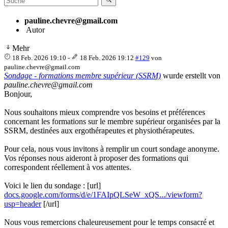
pauline.chevre@gmail.com
Autor
Mehr
18 Feb. 2026 19:10
-
18 Feb. 2026 19:12
#129
von
pauline.chevre@gmail.com
Sondage - formations membre supérieur (SSRM)
wurde erstellt von
pauline.chevre@gmail.com
Bonjour,
Nous souhaitons mieux comprendre vos besoins et préférences
concernant les formations sur le membre supérieur organisées par la
SSRM, destinées aux ergothérapeutes et physiothérapeutes.
Pour cela, nous vous invitons à remplir un court sondage anonyme.
Vos réponses nous aideront à proposer des formations qui
correspondent réellement à vos attentes.
Voici le lien du sondage : [url]
docs.google.com/forms/d/e/1FAIpQLSeW_xQS.../viewform?
usp=header
[/url]
Nous vous remercions chaleureusement pour le temps consacré et