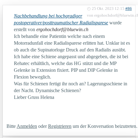
25 Okt. 2023 12:15
#86
Nachbehandlung bei hochgradiger
von
ergohochdorf@bluewin.c
postoperativer/posttraumatischer Radialisparese
wurde
erstellt von
ergohochdorf@bluewin.ch
Ich behandle eine Patientin welche nach einem
Motorradunfall eine Radialisparese erlitten hat. Unklar ist es
ob auch die Supinatorloge Druck auf den Radialis ausübt.
Ich habe eine Schiene angepasst und abgegeben, die ist bei
Rehatec erhältlich, welche das HG stützt und die MP
Gelenke in Extension fixiert. PIP und DIP Gelenke in
Flexion beweglich.
Was für Schienen fertigt ihr noch an? Lagerungsschiene in
der Nacht. Dynamische Schienen?
Lieber Gruss Helena
Bitte
Anmelden
oder
Registrieren
um der Konversation beizutreten.