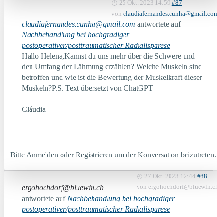
25 Okt. 2023 14:59
#87
von
claudiafernandes.cunha@gmail.co
claudiafernandes.cunha@gmail.com
antwortete auf
Nachbehandlung bei hochgradiger
postoperativer/posttraumatischer Radialisparese
Hallo Helena,Kannst du uns mehr über die Schwere und
den Umfang der Lähmung erzählen? Welche Muskeln sind
betroffen und wie ist die Bewertung der Muskelkraft dieser
Muskeln?P.S. Text übersetzt von ChatGPT
Cláudia
Bitte
Anmelden
oder
Registrieren
um der Konversation beizutreten.
27 Okt. 2023 12:44
#88
ergohochdorf@bluewin.ch
von
ergohochdorf@bluewin.c
antwortete auf
Nachbehandlung bei hochgradiger
postoperativer/posttraumatischer Radialisparese