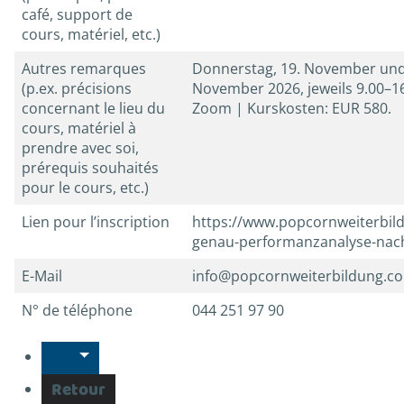
café, support de
cours, matériel, etc.)
Autres remarques
Donnerstag, 19. November und 
(p.ex. précisions
November 2026, jeweils 9.00–1
concernant le lieu du
Zoom | Kurskosten: EUR 580.
cours, matériel à
prendre avec soi,
prérequis souhaités
pour le cours, etc.)
Lien pour l’inscription
https://www.popcornweiterbil
genau-performanzanalyse-nac
E-Mail
info@popcornweiterbildung.c
N° de téléphone
044 251 97 90
Retour